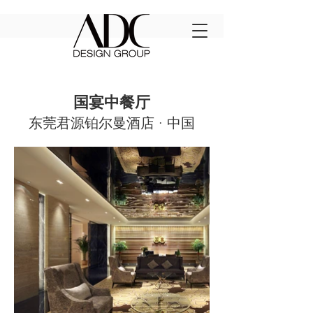
中餐厅
国
宴
东莞君源铂尔曼酒店 · 中国