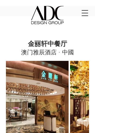
中餐厅
金丽轩
澳门雅辰酒店 ·
中國